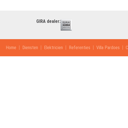
GIRA dealer:
Home
Diensten
Elektricien
Referenties
Villa Pardoes
C