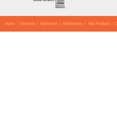
Home
Diensten
Elektricien
Referenties
Villa Pardoes
C